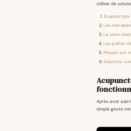
utiliser de solut
Acupuncture 
Les mécanisme
La vision éne
Les points cl
Réussir son t
Solutions com
Acupunctu
fonctionn
Après avoir subi 
simple geste mé