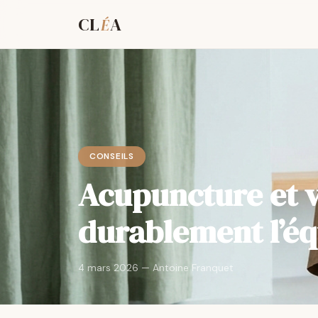
CL
A
É
CONSEILS
Acupuncture et v
durablement l’éq
4 mars 2026 — Antoine Franquet