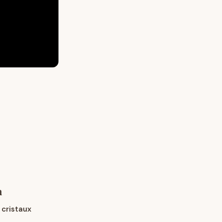
n
s
cristaux