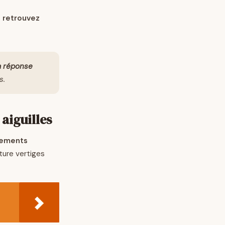
s
retrouvez
la réponse
s.
aiguilles
ements
ture vertiges