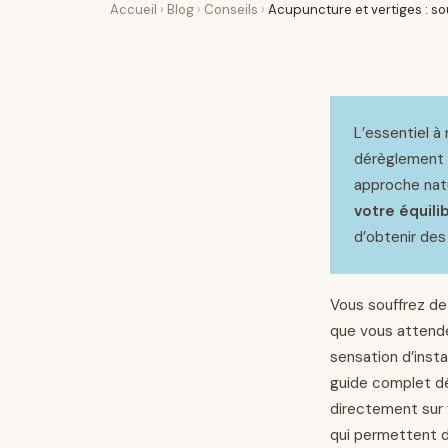
Accueil
›
Blog
›
Conseils
›
Acupuncture et vertiges : so
L’essentiel à 
dérèglement du
approche natu
votre équil
d’obtenir des
Vous souffrez de 
que vous attend
sensation d’insta
guide complet dé
directement sur 
qui permettent d