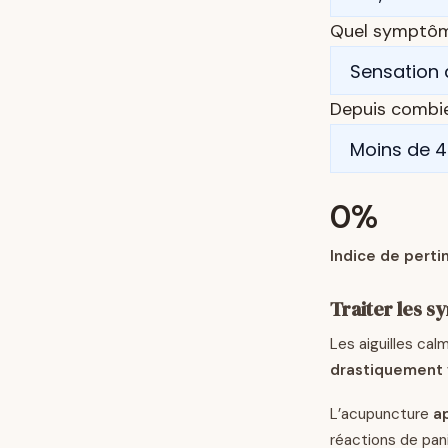
Quel symptôme
Depuis combi
0
%
Indice de perti
Traiter les s
Les aiguilles cal
drastiquement 
L’acupuncture
a
réactions de pan