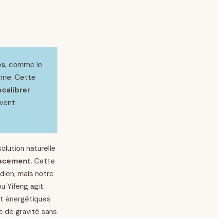
es
, comme le
erne. Cette
ecalibrer
uvent
olution naturelle
icacement
. Cette
idien, mais notre
u Yifeng agit
et énergétiques
e de gravité sans