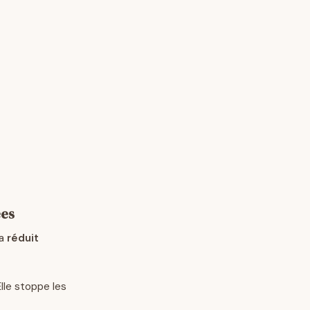
ées
la
réduit
lle stoppe les