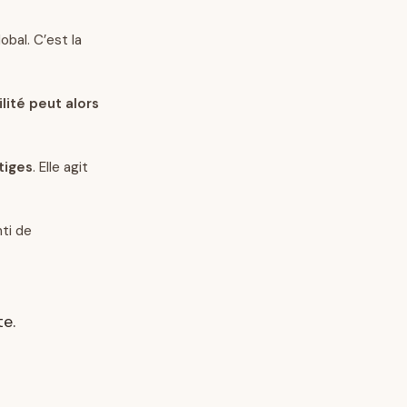
obal. C’est la
ilité peut alors
tiges
. Elle agit
nti de
te.