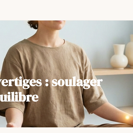
ertiges : soulager
uilibre