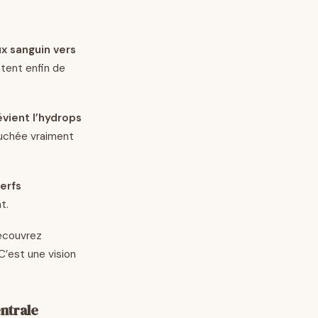
ux sanguin vers
fitent enfin de
évient l’hydrops
ouchée vraiment
erfs
t.
écouvrez
C’est une vision
ntrale