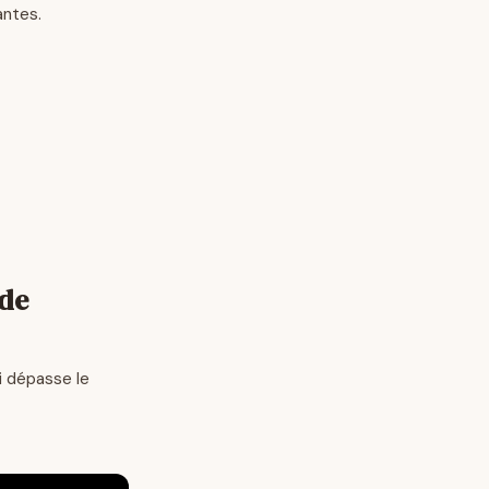
antes.
ode
i dépasse le