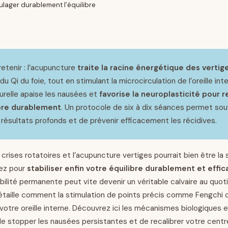
ulager durablement l’équilibre
retenir : l’acupuncture
traite la racine énergétique des vertig
 Qi du foie, tout en stimulant la microcirculation de l’oreille int
relle apaise les nausées et
favorise la neuroplasticité pour r
ibre durablement
. Un protocole de six à dix séances permet so
 résultats profonds et de prévenir efficacement les récidives.
crises rotatoires et l’acupuncture vertiges pourrait bien être la s
ez pour
stabiliser enfin votre équilibre durablement et eff
bilité permanente peut vite devenir un véritable calvaire au quot
taille comment la stimulation de points précis comme Fengchi o
votre oreille interne. Découvrez ici les mécanismes biologiques 
e stopper les nausées persistantes et de recalibrer votre centr