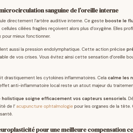
microcirculation sanguine de l’oreille interne
ule directement l’artère auditive interne. Ce geste
booste le fl
s cellules ciliées fragiles reçoivent alors plus d’oxygène. Elles pro
x pour mieux fonctionner.
gulent aussi la pression endolymphatique. Cette action précise
pr
ble de vos crises. Vous évitez ainsi cette sensation d’oreille b
t drastiquement les cytokines inflammatoires. Cela
calme les n
’effet anti-inflammatoire local reste un atout majeur du traitemen
holistique soigne efficacement vos capteurs sensoriels
. D
cité de l’
acupuncture ophtalmologie
pour les organes de la tête. 
 santé.
neuroplasticité pour une meilleure compensation ce