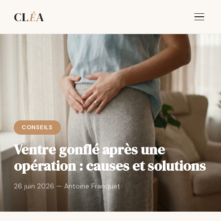
CL
A
É
CONSEILS
Ventre gonflé après une
opération : causes et solutions
26 juin 2026 — Antoine Franquet