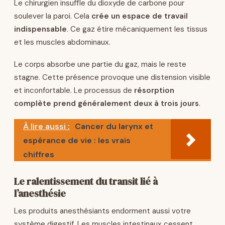
Le chirurgien insuffle du dioxyde de carbone pour
soulever la paroi. Cela
crée un espace de travail
indispensable
. Ce gaz étire mécaniquement les tissus
et les muscles abdominaux.
Le corps absorbe une partie du gaz, mais le reste
stagne. Cette présence provoque une distension visible
et inconfortable. Le processus de
résorption
complète prend généralement deux à trois jours
.
À lire aussi :
Cancer du larynx et
espérance de vie : les vrais
chiffres
Le ralentissement du transit lié à
l’anesthésie
Les produits anesthésiants endorment aussi votre
système digestif. Les muscles intestinaux cessent