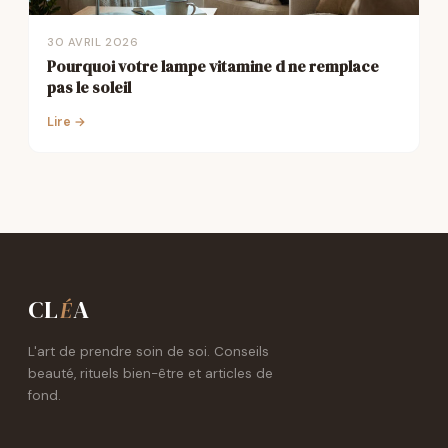
30 AVRIL 2026
Pourquoi votre lampe vitamine d ne remplace
pas le soleil
Lire →
CL
A
É
L'art de prendre soin de soi. Conseils
beauté, rituels bien-être et articles de
fond.