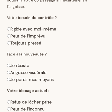
soudain
. Votre corps réagit immédiatement à
l’angoisse.
Votre
besoin de contrôle
?
Rigide avec moi-même
Peur de l’imprévu
Toujours pressé
Face à
la nouveauté
?
Je résiste
Angoisse viscérale
Je perds mes moyens
Votre blocage actuel
:
Refus de lâcher prise
Peur de l’inconnu