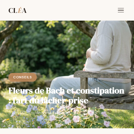
CL
A
É
CONSEILS
Fleurs de Bach et constipation
: l’art du lâcher-prise
3 juin 2026 — Antoine Franquet