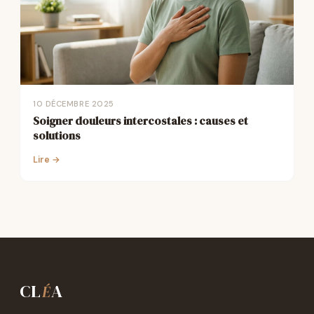
10 DÉCEMBRE 2025
Soigner douleurs intercostales : causes et
solutions
Lire →
CL
A
É