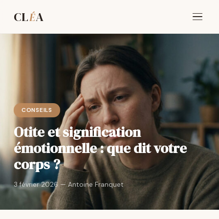
CL
A
É
CONSEILS
Otite et signification
émotionnelle : que dit votre
corps ?
3 février 2026 — Antoine Franquet