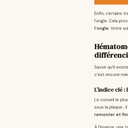
Enfin, certains 
l’ongle. Cela pr
l’ongle
. Votre s
Hématome,
différenc
Savoir qu’il exis
c’est encore mieu
L’indice clé :
Le conseil le pl
sous la plaque ; 
remonter et fini
À l’inverse, un