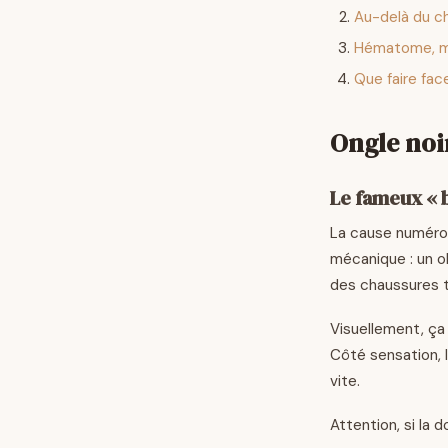
Au-delà du ch
Hématome, my
Que faire fac
Ongle noir
Le fameux « 
La cause numéro 
mécanique : un o
des chaussures t
Visuellement, ça 
Côté sensation, 
vite.
Attention, si la 