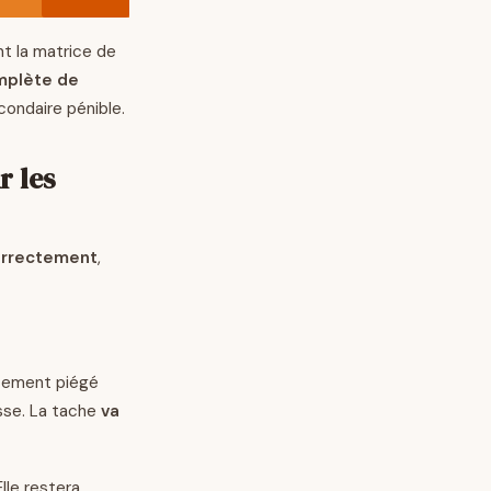
t la matrice de
omplète de
condaire pénible.
 les
orrectement
,
ètement piégé
usse. La tache
va
 Elle restera