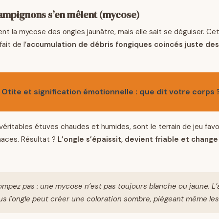
ampignons s’en mêlent (mycose)
nt la mycose des ongles jaunâtre, mais elle sait se déguiser. Ce
ait de l’
accumulation de débris fongiques coincés juste de
Otite et signification émotionnelle : que dit votre corps 
véritables étuves chaudes et humides, sont le terrain de jeu favo
aces. Résultat ?
L’ongle s’épaissit, devient friable et chang
ompez pas : une mycose n’est pas toujours blanche ou jaune. L
us l’ongle peut créer une coloration sombre, piégeant même les 