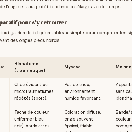
de l’ongle et aura plutôt tendance à s’élargir avec le temps.
aratif pour s’y retrouver
tout ça, rien de tel qu’un
tableau simple pour comparer les s
vant des ongles pieds noircis.
Hématome
que
Mycose
Mélano
(traumatique)
Choc évident ou
Pas de choc,
Apparit
microtraumatismes
environnement
sans ca
répétés (sport).
humide favorisant.
identifia
Tache de couleur
Coloration diffuse,
Bande/st
uniforme (bleu,
ongle souvent
couleur
noir), bords assez
épaissi, friable,
homogè