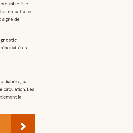
préalable. Elle
trairement à un
x signe de
agnostic
 réactivité est
 Le diabète, par
circulation. Les
iblement la