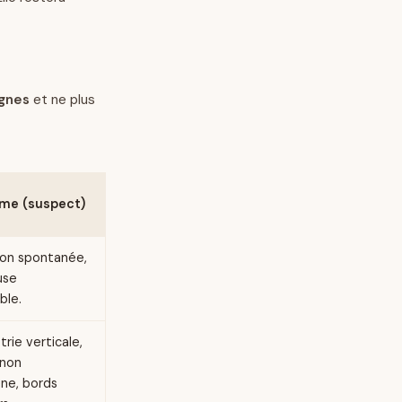
ignes
et ne plus
me (suspect)
ion spontanée,
use
ble.
rie verticale,
 non
ne, bords