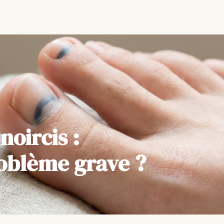
noircis :
blème grave ?