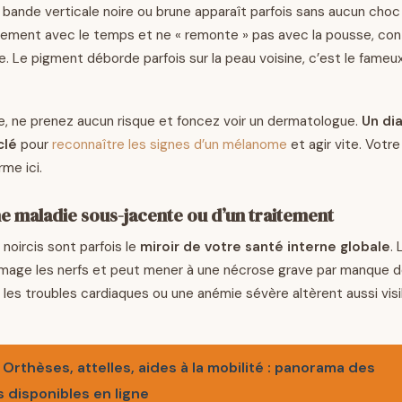
e bande verticale noire ou brune apparaît parfois sans aucun choc 
eusement avec le temps et ne « remonte » pas avec la pousse, con
 Le pigment déborde parfois sur la peau voisine, c’est le fameu
, ne prenez aucun risque et foncez voir un dermatologue.
Un di
clé
pour
reconnaître les signes d’un mélanome
et agir vite. Votre
rme ici.
ne maladie sous-jacente ou d’un traitement
noircis sont parfois le
miroir de votre santé interne globale
.
ge les nerfs et peut mener à une nécrose grave par manque de 
 les troubles cardiaques ou une anémie sévère altèrent aussi vis
Orthèses, attelles, aides à la mobilité : panorama des
disponibles en ligne