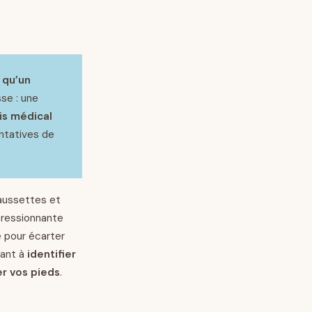
 qu’un
sse : une
is médical
entatives de
haussettes et
mpressionnante
 pour écarter
nant à
identifier
r vos pieds
.