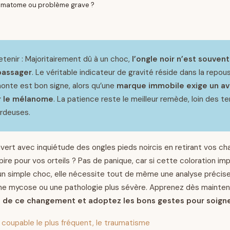
hématome ou problème grave ?
retenir : Majoritairement dû à un choc,
l’ongle noir n’est souvent
assager
. Le véritable indicateur de gravité réside dans la repou
onte est bon signe, alors qu’une
marque immobile exige un av
r le mélanome
. La patience reste le meilleur remède, loin des t
rdeuses.
ert avec inquiétude des ongles pieds noircis en retirant vos c
pire pour vos orteils ? Pas de panique, car si cette coloration i
un simple choc, elle nécessite tout de même une analyse précise
une mycose ou une pathologie plus sévère. Apprenez dès mainte
e de ce changement et adoptez les bons gestes pour soigne
le coupable le plus fréquent, le traumatisme