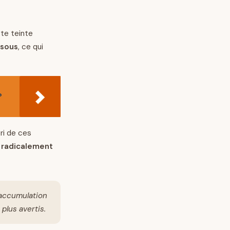
tte teinte
ssous
, ce qui
?
ri de ces
e radicalement
’accumulation
plus avertis.