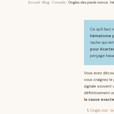
Accueil
›
Blog
›
Conseils
›
Ongles des pieds noircis : 
Ce qu’il faut 
hématome p
tache qui rem
pour écarte
perçage hasa
Vous avez découv
vous craignez le 
signale souvent 
définitivement 
la cause exact
Ongle noir : 