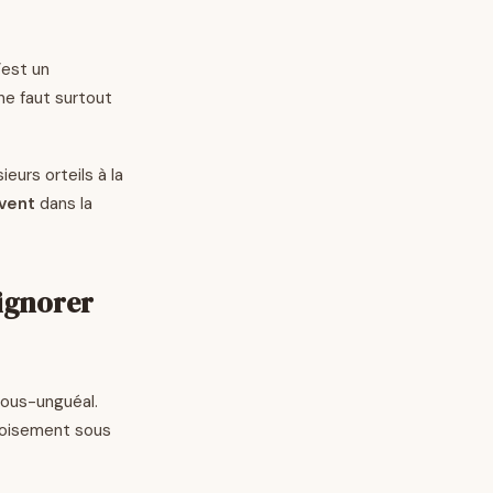
’est un
 ne faut surtout
urs orteils à la
ivent
dans la
 ignorer
 sous-unguéal.
rnoisement sous