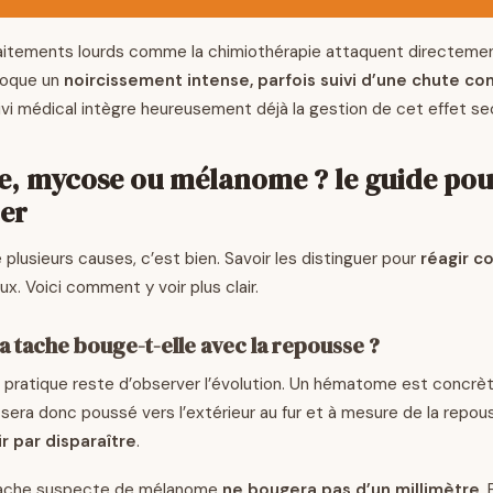
traitements lourds comme la chimiothérapie attaquent directemen
ovoque un
noircissement intense, parfois suivi d’une chute c
uivi médical intègre heureusement déjà la gestion de cet effet se
 mycose ou mélanome ? le guide pour
ier
te plusieurs causes, c’est bien. Savoir les distinguer pour
réagir c
x. Voici comment y voir plus clair.
 la tache bouge-t-elle avec la repousse ?
us pratique reste d’observer l’évolution. Un hématome est concr
il sera donc poussé vers l’extérieur au fur et à mesure de la repo
r par disparaître
.
e tache suspecte de mélanome
ne bougera pas d’un millimètre
.