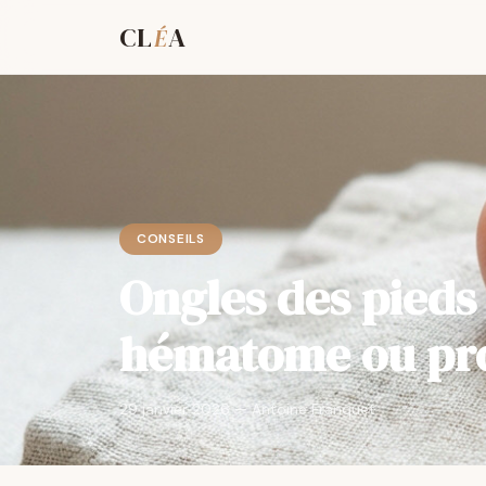
CL
A
É
CONSEILS
Ongles des pieds 
hématome ou pro
29 janvier 2026 — Antoine Franquet