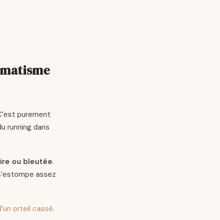
aumatisme
 C’est purement
du running dans
ire ou bleutée
.
e s’estompe assez
d’un orteil cassé
.