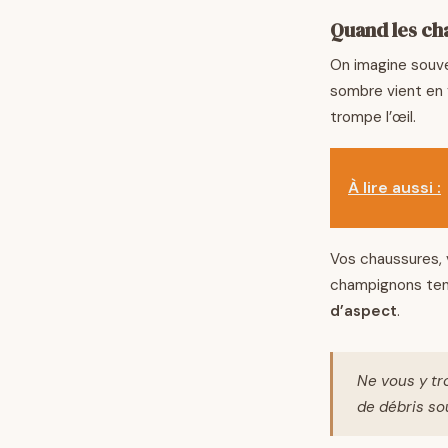
Quand les ch
On imagine souve
sombre vient en f
trompe l’œil.
À lire aussi :
Vos chaussures, 
champignons ten
d’aspect
.
Ne vous y tr
de débris so