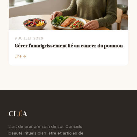
9 JUILLET 2026
Gérer l’amaigrissement lié au cancer du poumon
Lire →
CL
A
É
L'art de prendre soin de soi. Conseils
beauté, rituels bien-être et articles de