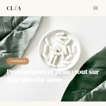
CL
A
É
CONSEILS
Probiotiques et peau : tout sur
l’axe intestin-peau
3 juin 2026 — Damien Polet