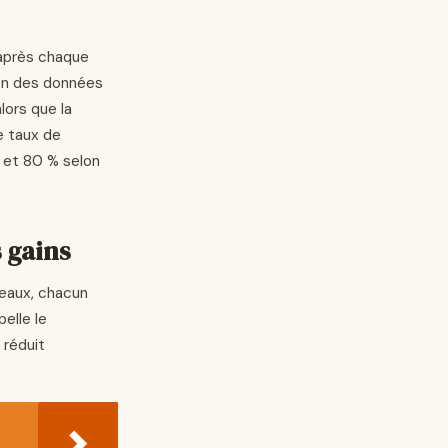
 après chaque
ion des données
lors que la
e taux de
% et 80 % selon
 gains
iveaux, chacun
elle le
 réduit