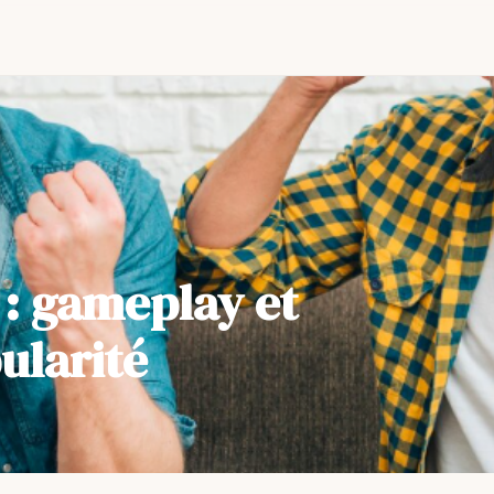
 : gameplay et
ularité