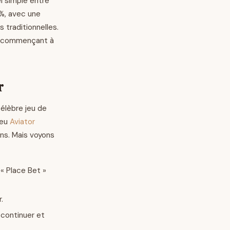
l simple entre
 %, avec une
traditionnelles.
ris commençant à
r
célèbre jeu de
jeu
Aviator
ans. Mais voyons
« Place Bet »
.
 continuer et