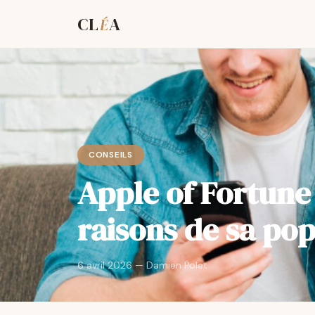
CL
A
É
CONSEILS
Apple of Fortune
raisons de sa pop
6 avril 2026 — Damien Polet