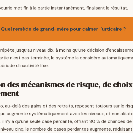
rrie met fin à la partie instantanément, finalisant le résultat.
Quel remède de grand-mère pour calmer l'urticaire ?
répète jusqu’au niveau dix, à moins qu’une décision d’encaisseme
 partie n’est pas terminée, le système la considère automatiqu
ériode d’inactivité fixe.
on des mécanismes de risque, de choix
ement
o, au-delà des gains et des retraits, reposent toujours sur le ris
isque augmente systématiquement avec les niveaux, et non aléat
, il n’y a qu’une seule case perdante, offrant 80 % de chances d
u niveau cinq, le nombre de cases perdantes augmente, réduisant 