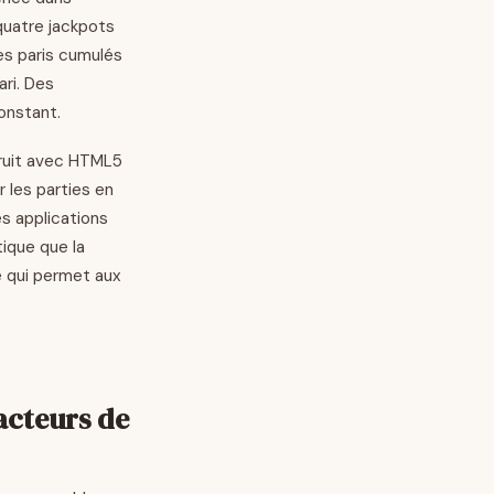
 quatre jackpots
es paris cumulés
ari. Des
onstant.
truit avec HTML5
r les parties en
s applications
tique que la
ce qui permet aux
facteurs de