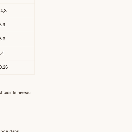
14,8
8,9
3,6
1,4
0,28
hoisir le niveau
dence dans