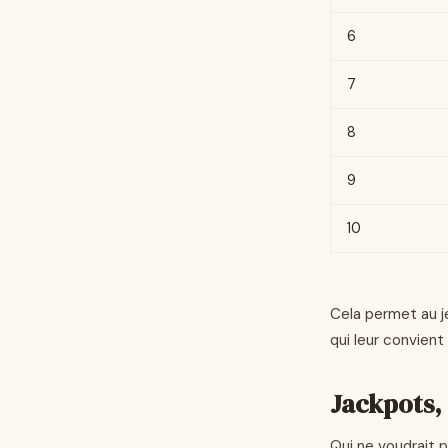
6
7
8
9
10
Cela permet au je
qui leur convient
Jackpots,
Qui ne voudrait 