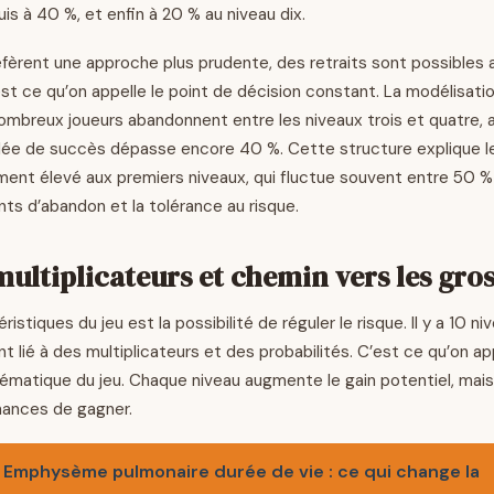
is à 40 %, et enfin à 20 % au niveau dix.
éfèrent une approche plus prudente, des retraits sont possibles
’est ce qu’on appelle le point de décision constant. La modélisat
mbreux joueurs abandonnent entre les niveaux trois et quatre, a
lée de succès dépasse encore 40 %. Cette structure explique l
ement élevé aux premiers niveaux, qui fluctue souvent entre 50 
s d’abandon et la tolérance au risque.
ultiplicateurs et chemin vers les gros
istiques du jeu est la possibilité de réguler le risque. Il y a 10 n
 lié à des multiplicateurs et des probabilités. C’est ce qu’on app
atique du jeu. Chaque niveau augmente le gain potentiel, mais
hances de gagner.
Emphysème pulmonaire durée de vie : ce qui change la