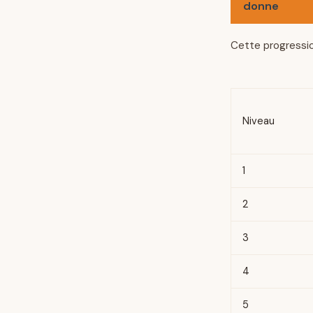
donne
Cette progressio
Niveau
1
2
3
4
5