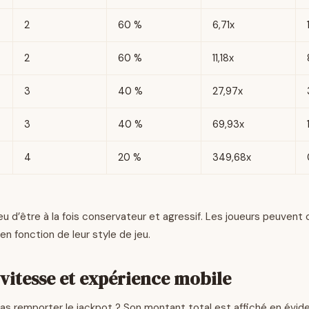
2
60 %
6,71x
2
60 %
11,18x
3
40 %
27,97x
3
40 %
69,93x
4
20 %
349,68x
u d’être à la fois conservateur et agressif. Les joueurs peuvent c
 en fonction de leur style de jeu.
 vitesse et expérience mobile
pas remporter le jackpot ? Son montant total est affiché en évi