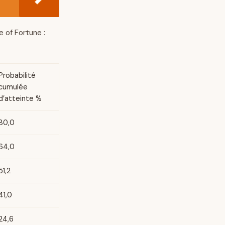
 of Fortune :
Probabilité
cumulée
d’atteinte %
80,0
64,0
51,2
41,0
24,6