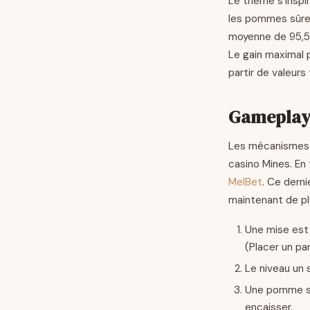
Le thème s’inspi
les pommes sûres
moyenne de 95,5 
Le gain maximal p
partir de valeurs 
Gameplay 
Les mécanismes d
casino Mines. E
MelBet
. Ce dern
maintenant de pl
Une mise est 
(Placer un par
Le niveau un 
Une pomme sûr
encaisser.