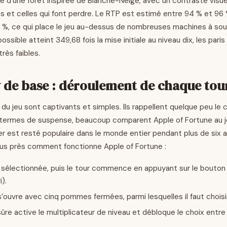
re d’une forêt inspirée de Blanche-Neige, avec un contraste visue
 et celles qui font perdre. Le RTP est estimé entre 94 % et 96
%, ce qui place le jeu au-dessus de nombreuses machines à sous 
ossible atteint 349,68 fois la mise initiale au niveau dix, les pa
très faibles.
de base : déroulement de chaque tou
u jeu sont captivants et simples. Ils rappellent quelque peu le 
n termes de suspense, beaucoup comparent Apple of Fortune au 
ier est resté populaire dans le monde entier pendant plus de six 
us près comment fonctionne Apple of Fortune :
sélectionnée, puis le tour commence en appuyant sur le bouton 
i).
s’ouvre avec cinq pommes fermées, parmi lesquelles il faut choisir
e active le multiplicateur de niveau et débloque le choix entre