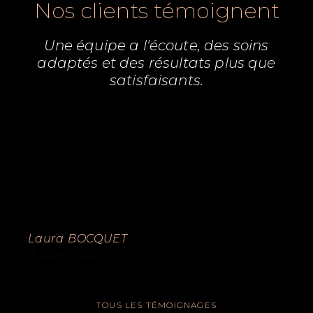
Nos clients témoignent
Une équipe a l'écoute, des soins
adaptés et des résultats plus que
satisfaisants.
Je vais depuis plusieurs mois dans ce
centre et je ne peux que le
recommander. Accueil chaleureux et très
agréable. Une équipe a l'écoute, des
soins adaptés et des résultats plus que
satisfaisants.
Merci à ce centre et notamment au Dr
Joncour, qui a changé mon quotidien
Laura BOCQUET
Juillet 2024
⭐️
⭐️⭐️⭐️⭐️
TOUS LES TÉMOIGNAGES