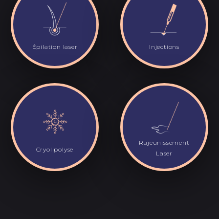
Épilation laser
Injections
Rajeunissement
Cryolipolyse
Laser