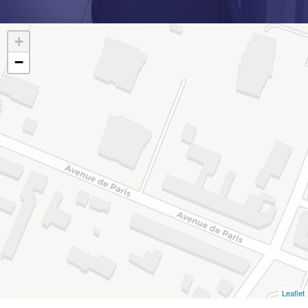
+
−
Leaflet