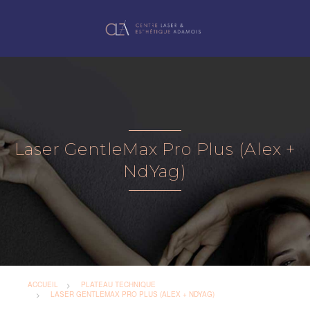
Laser GentleMax Pro Plus (Alex +
NdYag)
ACCUEIL
PLATEAU TECHNIQUE
LASER GENTLEMAX PRO PLUS (ALEX + NDYAG)