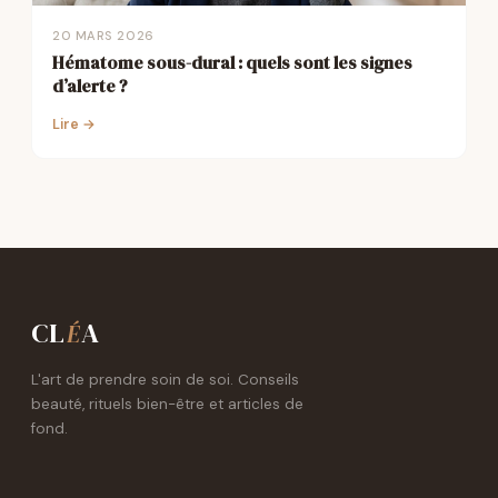
20 MARS 2026
Hématome sous-dural : quels sont les signes
d’alerte ?
Lire →
CL
A
É
L'art de prendre soin de soi. Conseils
beauté, rituels bien-être et articles de
fond.