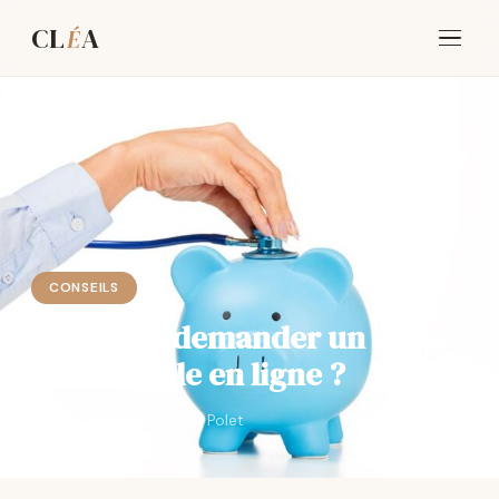
CL
A
É
CONSEILS
Pourquoi demander un devis
de mutuelle en ligne ?
29 mai 2026 — Damien Polet