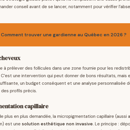
emander conseil avant de se lancer, notamment pour vérifier l’ab
Comment trouver une gardienne au Québec en 2026 ?
 cheveux
e à prélever des follicules dans une zone fournie pour les redistri
 C’est une intervention qui peut donner de bons résultats, mais 
ffisante, un budget conséquent et une analyse personnalisée de f
des profils précis.
entation capillaire
de plus en plus demandée, la micropigmentation capillaire (aussi
on) est une
solution esthétique non invasive
. Le principe : dé