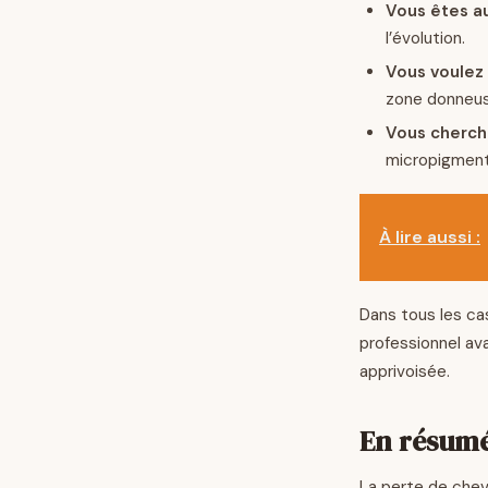
Vous êtes a
l’évolution.
Vous voulez 
zone donneus
Vous cherche
micropigmenta
À lire aussi :
Dans tous les ca
professionnel av
apprivoisée.
En résum
La perte de chev