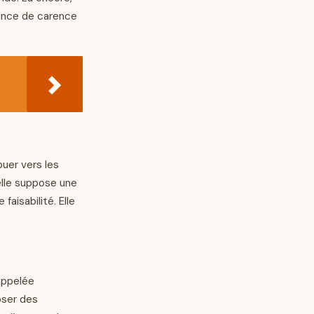
sence de carence
buer vers les
elle suppose une
aisabilité. Elle
 appelée
poser des