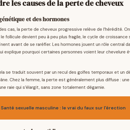
e les causes de la perte de cheveux
a génétique et des hormones
des cas, la perte de cheveux progressive relève de l’hérédité. On
le follicule devient peu à peu plus fragile, le cycle de croissance 
inent avant de se raréfier. Les hormones jouent un rôle central d
i explique pourquoi certaines personnes voient leur chevelure év
la se traduit souvent par un recul des golfes temporaux et un 
ne. Chez la femme, la perte est généralement plus diffuse : une
une raie qui s’élargit, sans zone totalement dégarnie.
Santé sexuelle masculine : le vrai du faux sur l'érection