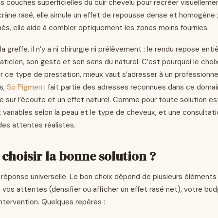
s couches superficielles du cuir chevelu pour recréer visuelleme
n crâne rasé, elle simule un effet de repousse dense et homogène 
és, elle aide à combler optiquement les zones moins fournies.
a greffe, il n’y a ni chirurgie ni prélèvement : le rendu repose ent
raticien, son geste et son sens du naturel. C’est pourquoi le choix 
r ce type de prestation, mieux vaut s’adresser à un professionn
is,
So Pigment
fait partie des adresses reconnues dans ce domai
 sur l’écoute et un effet naturel. Comme pour toute solution es
 variables selon la peau et le type de cheveux, et une consultati
des attentes réalistes.
hoisir la bonne solution ?
e réponse universelle. Le bon choix dépend de plusieurs éléments : 
 vos attentes (densifier ou afficher un effet rasé net), votre bu
intervention. Quelques repères :