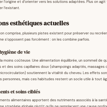
r l’origine et d’orienter vers les solutions adaptées. Plus on agit t
r l’existant.
ons esthétiques actuelles
tion comprise, plusieurs pistes existent pour préserver ou recré
s ne s’opposent pas forcément : on les combine parfois.
’hygiène de vie
 la moins coûteuse. Une alimentation équilibrée, un sommeil de qu
s et des soins capillaires doux (shampoings adaptés, massages d
microcirculation) soutiennent la vitalité du cheveu. Les effets so
es personnes, mais ces habitudes restent un socle utile à tout âg
nts et soins ciblés
ents alimentaires apportent des nutriments associés à la santé ca
 stratégie globale plutôt qu’ils ne remplacent une cause profo