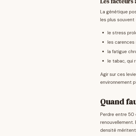
Les facteurs
La génétique pos
les plus souvent 
le stress pro
les carences n
la fatigue ch
le tabac, qui 
Agir sur ces levi
environnement plu
Quand fau
Perdre entre 50 e
renouvellement. 
densité méritent