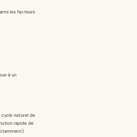
armi les facteurs
bue à un
u cycle naturel de
nution rapide de
 notamment)