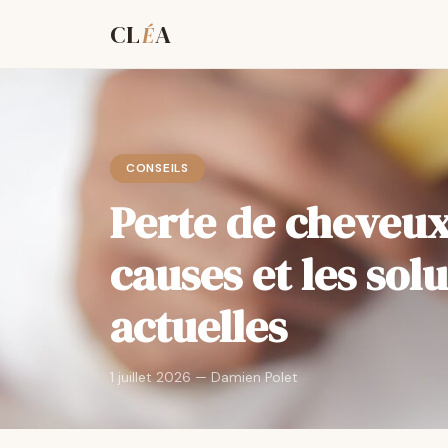
CL
A
É
CONSEILS
Perte de cheveux
causes et les sol
actuelles
1 juillet 2026 — Damien Polet