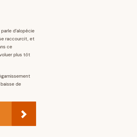
 parle d’alopécie
se raccourcit, et
ans ce
oluer plus tôt
dégarnissement
 baisse de