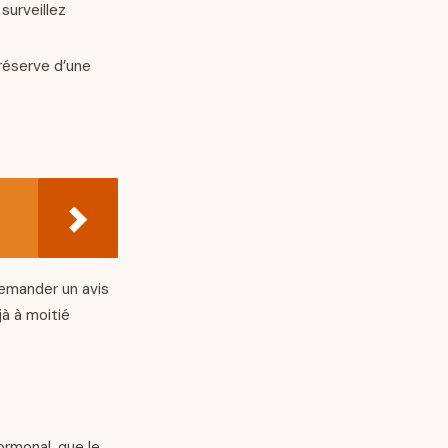
surveillez
réserve d’une
demander un avis
à à moitié
rmonal, que le