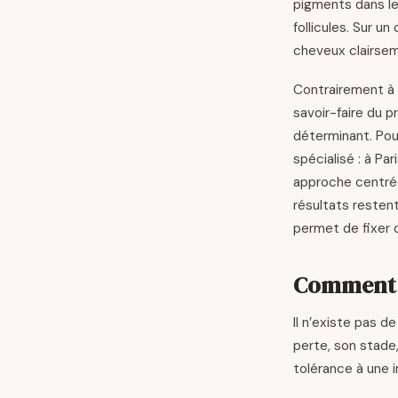
pigments dans le
follicules. Sur u
cheveux clairsem
Contrairement à l
savoir-faire du p
déterminant. Pou
spécialisé : à Par
approche centrée
résultats restent
permet de fixer 
Comment c
Il n’existe pas d
perte, son stade,
tolérance à une 