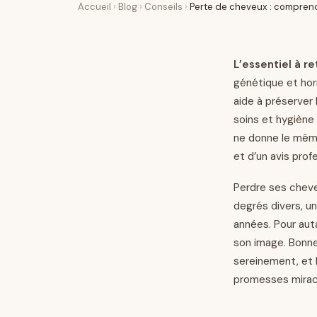
Accueil
›
Blog
›
Conseils
›
Perte de cheveux : comprendr
L’essentiel à ret
génétique et horm
aide à préserver 
soins et hygiène
ne donne le même
et d’un avis prof
Perdre ses cheve
degrés divers, u
années. Pour auta
son image. Bonne 
sereinement, et l
promesses mirac