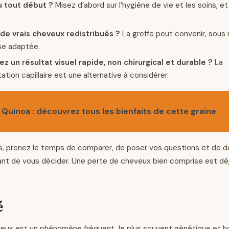
u tout début ?
Misez d’abord sur l’hygiène de vie et les soins, et 
de vrais cheveux redistribués ?
La greffe peut convenir, sous 
e adaptée.
z un résultat visuel rapide, non chirurgical et durable ?
La
tion capillaire est une alternative à considérer.
Quinoa : découvrez tous les bienfaits de cette graine
s, prenez le temps de comparer, de poser vos questions et de 
ant de vous décider. Une perte de cheveux bien comprise est déj
é
eux est un phénomène fréquent, le plus souvent génétique et ho