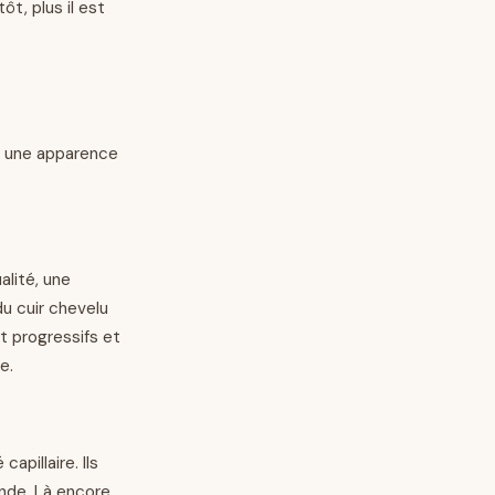
ôt, plus il est
er une apparence
alité, une
u cuir chevelu
nt progressifs et
e.
pillaire. Ils
nde. Là encore,