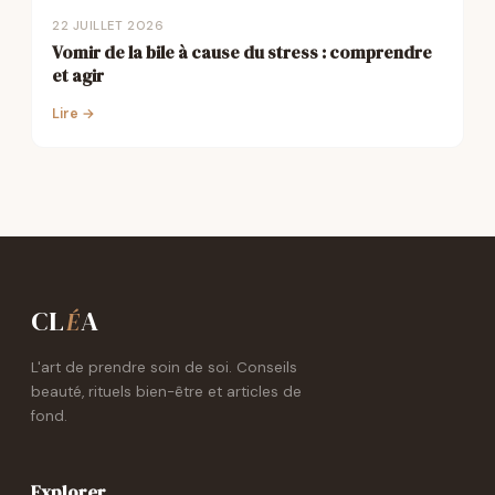
22 JUILLET 2026
Vomir de la bile à cause du stress : comprendre
et agir
Lire →
CL
A
É
L'art de prendre soin de soi. Conseils
beauté, rituels bien-être et articles de
fond.
Explorer