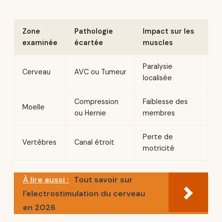
Zone
Pathologie
Impact sur les
examinée
écartée
muscles
Paralysie
Cerveau
AVC ou Tumeur
localisée
Compression
Faiblesse des
Moelle
ou Hernie
membres
Perte de
Vertèbres
Canal étroit
motricité
À lire aussi :
Tout savoir sur
l'electrostimulation du cerveau
en 2026