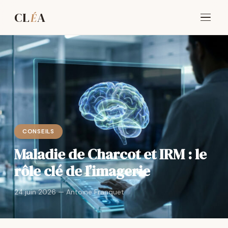
CL
A
É
CONSEILS
Maladie de Charcot et IRM : le
rôle clé de l’imagerie
24 juin 2026 — Antoine Franquet