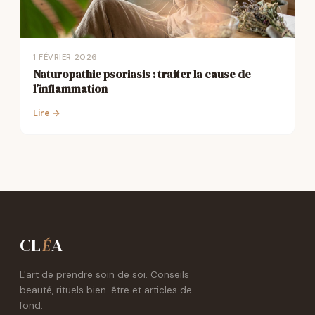
1 FÉVRIER 2026
Naturopathie psoriasis : traiter la cause de
l’inflammation
Lire →
CL
A
É
L'art de prendre soin de soi. Conseils
beauté, rituels bien-être et articles de
fond.