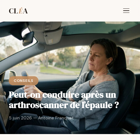
CL
A
É
CONSEILS
Peut-on conduire après un
arthroscanner de l’épaule ?
5 juin 2026 — Antoine Franquet